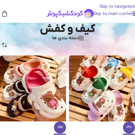
Skip to navigation
Skip to main content
کیف و کفش
دسته بندی ها
خانه
/
پوشاک
/
کیف و کفش
-25%
-22%