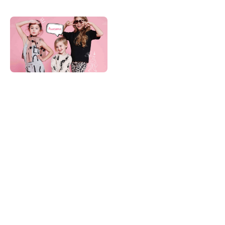
کودک شیک پوش
کودک شیک پوش
یک فروشگاه
اینترنتی و آنلاین است ارایه
کننده انواع پوشاک و لباس کودک،
لباس دخترانه، لباس پسرانه،
لباس بچه شامل پیراهن، تیشرت
و شلوار، لباس زیر، لباس مجلسی
دخترانه و پسرانه، لباس راحتی و
خانگی، جوراب، کیف و کفش و
دیگر اکسسوری ها و نیازمندی
های کودک و نوجوان است.
کودک شیک پوش در تلاش است
با
عرضه مستقیم
با کیفیت ترین
محصولات ایرانی و خارجی، انتخاب
و خرید را برای مشتریان خود
بسیار راحت و ساده کنیم.
هدف
کودک شیک پوش
جمع آوری
مجموعه ای از با کیفیت ترین،
زیباترین و ارزانترین محصولات