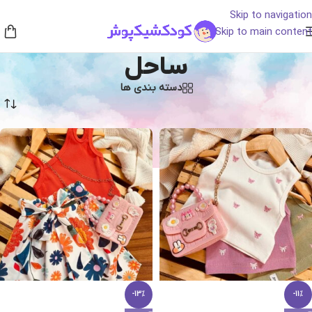
Skip to navigation
Skip to main content
ساحل
دسته بندی ها
خانه
/
محصولات برچسب خورده “ساحل”
-13%
-11%