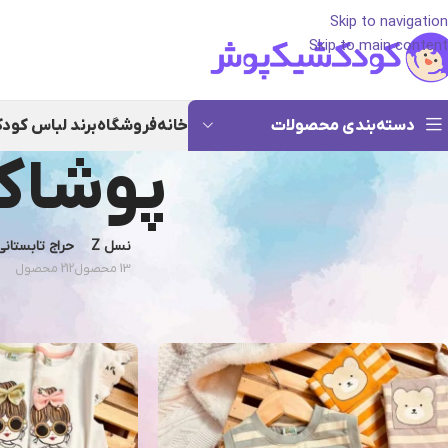
Skip to navigation
Skip to main content
دسته‌بندی محصولات
خانه
فروشگاه
برند لباس کود
پوشاک 
نسل Z
حراج تابستانی
13 محصول
212 محصول
خانه
/
پوشاک بچگانه بن صالح