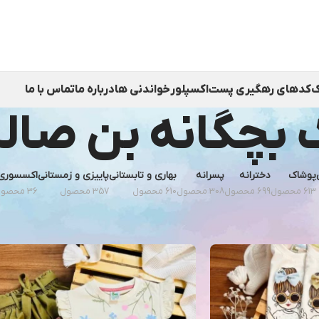
ک
کدهای رهگیری پست
اکسپلور
خواندنی ها
درباره ما
تماس با ما
بچگانه بن صال
پوشاک
دخترانه
پسرانه
بهاری و تابستانی
پاییزی و زمستانی
اکسسوری
613 محصول
699 محصول
308 محصول
610 محصول
357 محصول
36 محصول
نمای