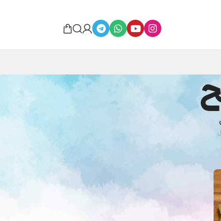
ح
ش
24
36
54