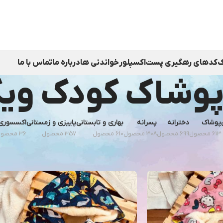
ک
کدهای رهگیری پست
اکسپلور
خواندنی ها
درباره ما
تماس با ما
پوشاک کودک ویک
پوشاک
دخترانه
پسرانه
بهاری و تابستانی
پاییزی و زمستانی
اکسسوری
613 محصول
699 محصول
308 محصول
610 محصول
357 محصول
36 محصول
نمای