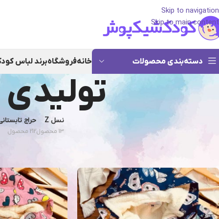
Skip to navigation
Skip to main content
دسته‌بندی محصولات
خانه
فروشگاه
برند لباس کود
تولیدی 
نسل Z
حراج تابستانی
13 محصول
212 محصول
خانه
/
تولیدی پوشاک کودک ویکند