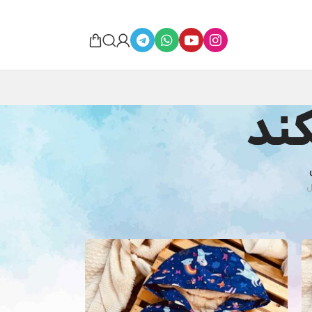
ند
ش
24
36
54