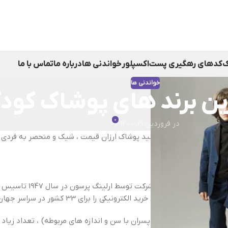
ک
کدهای رهگیری پست
اکسپلور
خواندنی ها
درباره ما
تماس با ما
خواندنی ها
ین برند های پوشاک کودک
0
در فروردین 21, 1400
می پردازیم، که می توانید پوشاک ارزان قیمت ، شیک و منحصر به فردی را 
یک شرکت چند ملیتی پوش
رید الکترونیکی را برای 33 کشور در سراسر جهان فراهم کرده است.
دسته بندی (دختران و پسران با سن و اندازه های مربوطه) ، تعداد زیاد 