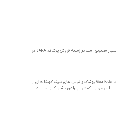
است. در سال 1975 ، 43 سال پیش در اسپانیا تاسیس شد. مانند H&M ، زارا برند بسیار محبوبی است در زمینه فروش پوشاک. ZARA در
Gap Kids
پوشاک و لباس های شیک کودکانه ای را
 ، لباس خواب ، کفش ، پیراهن ، شلوارک و لباس های