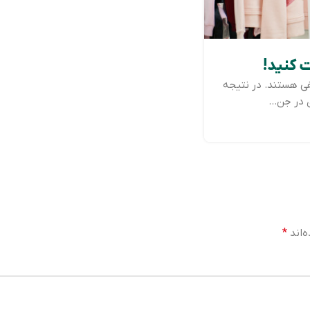
 کنید!
فی هستند. در نتیجه
در جن...
‌اند
*