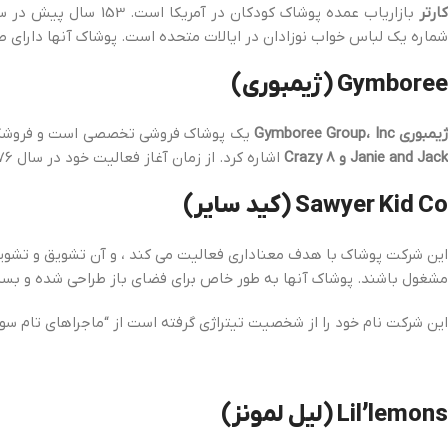
ارتر
شماره یک لباس خواب نوزادان در ایالات متحده است. پوشاک آنها دارای
Gymboree (ژیمبوری)
یمبوری Gymboree Group، Inc
یک پوشاک فروشی تخصصی است و فروشگاه های
Janie and Jack و Crazy 8
اشاره کرد. از زمان آغاز فعالیت خود در سال 1976 ، آنها از ارائه کلاس های مادر و نوزاد هستند.
Sawyer Kid Co (کید سایر)
این شرکت پوشاک با هدف معناداری فعالیت می کند ، و آن تشویق و تشویق ک
مشغول باشند. پوشاک آنها به طور خاص برای فضای باز طراحی شده و بسی
این شرکت نام خود را از شخصیت تیتراژی گرفته است از “ماجراهای تام سوی
Lil’lemons (لیل لمونز)