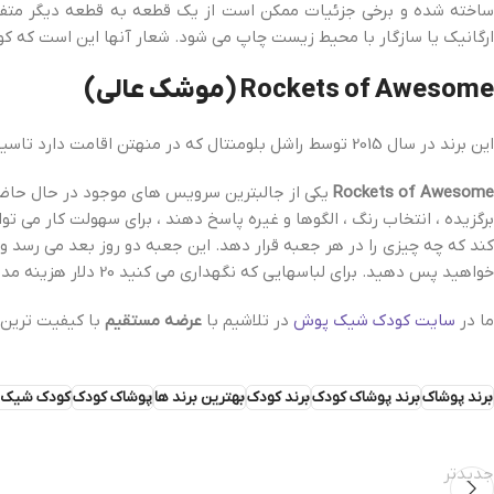
ساخته شده و برخی جزئیات ممکن است از یک قطعه به قطعه دیگر م
ارگانیک یا سازگار با محیط زیست چاپ می شود. شعار آنها این است که کو
Rockets of Awesome (موشک عالی)
این برند در سال 2015 توسط راشل بلومنتال که در منهتن اقامت دارد تاسیس شد.
Rockets of Awesome
یکی از جالبترین سرویس های موجود در حال حاضر ا
برگزیده ، انتخاب رنگ ، الگوها و غیره پاسخ دهند ، برای سهولت کار می تو
خواهید پس دهید. برای لباسهایی که نگهداری می کنید 20 دلار هزینه مدل سازی وجود دارد اما هزینه حمل و نقل یا هزینه برگشت ندارد. خیلی عالیه ، درسته؟
ما در
سایت کودک شیک پوش
در تلاشیم با
عرضه مستقیم
با کیفیت ترین م
برند پوشاک
برند پوشاک کودک
برند کودک
بهترین برند ها
پوشاک کودک
کودک شیک
جدیدتر