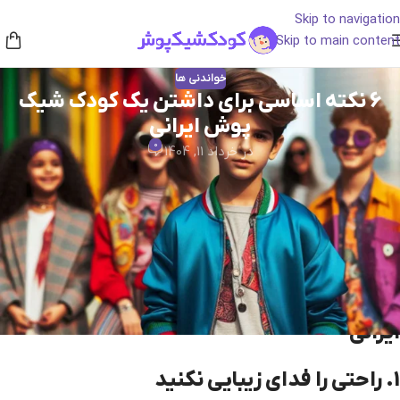
Skip to navigation
Skip to main content
خواندنی ها
6 نکته اساسی برای داشتن یک کودک شیک‌
پوش ایرانی
0
در خرداد 11, 1404
آیا دوست دارید فرزندتان همیشه خوش‌لباس، مرتب و خاص به نظر
برسد؟ داشتن
کودک شیک‌ پوش
ایرانی فقط به زیبایی لباس محدود
نمی‌شود؛ بلکه ترکیبی از راحتی، سلیقه، فرهنگ و توجه به جزئیات است.
در این مقاله از «کودک شیک‌ پوش» همراه ما باشید تا با ۶ نکته مهم برای
داشتن یک کودک شیک‌ پوش ایرانی آشنا شوید.
6 نکته اساسی برای داشتن کودک شیک‌ پوش
ایرانی
1. راحتی را فدای زیبایی نکنید