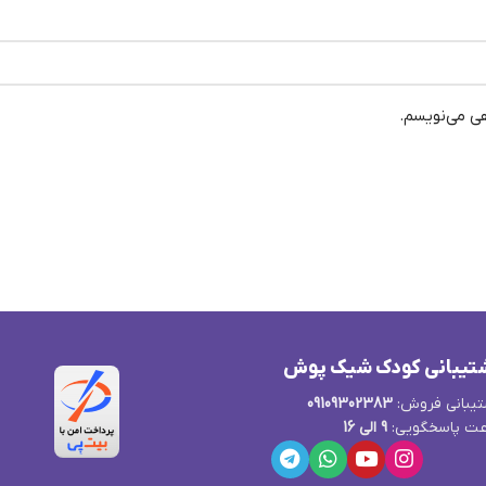
هی می‌نویسم.
تیبانی کودک شیک پوش
یبانی فروش:
09109302383
ت پاسخگویی:
9 الی 16