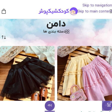
Skip to navigation
Skip to main content
دامن
دسته بندی ها
خانه
/
پوشاک
/
دامن
-26%
-13%