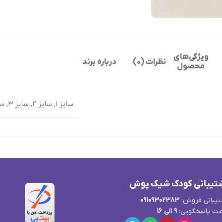
ویژگی‌های
نظرات (0)
درباره برند
محصول
سایز ۱
,
سایز ۲
,
سایز ۳
,
سا
تیبانی کودک شیک پوش
یبانی فروش:
09109302383
ت پاسخگویی:
9 الی 16