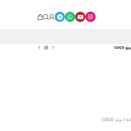
coco
 برند COCO