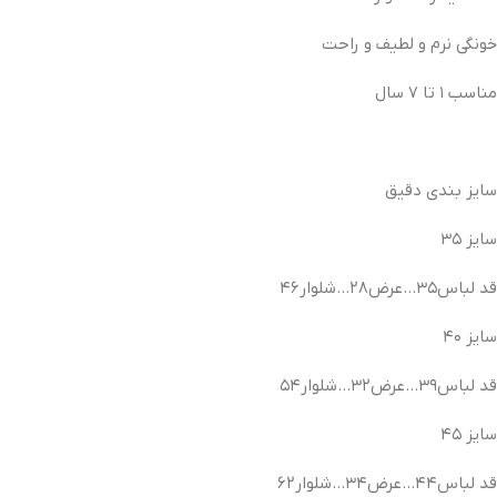
خونگی نرم و لطیف و راحت
مناسب ۱ تا ۷ سال
سایز بندی دقیق
سایز ۳۵
قد لباس۳۵…عرض۲۸…شلوار۴۶
سایز ۴۰
قد لباس۳۹…عرض۳۲…شلوار۵۴
سایز ۴۵
قد لباس۴۴…عرض۳۴…شلوار۶۲