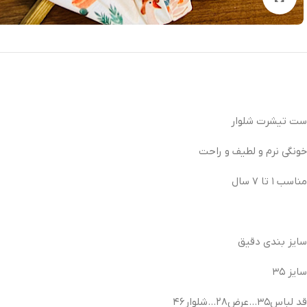
ست تیشرت شلوار
خونگی نرم و لطیف و راحت
مناسب ۱ تا ۷ سال
سایز بندی دقیق
سایز ۳۵
قد لباس۳۵…عرض۲۸…شلوار۴۶