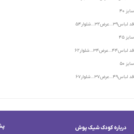
سایز ۴۰
قد لباس۳۹…عرض۳۲…شلوار۵۴
سایز ۴۵
قد لباس۴۴…عرض۳۴…شلوار۶۲
سایز ۵۰
قد لباس۴۹…عرض۳۷…شلوار۶۷
پش
درباره کودک شیک پوش