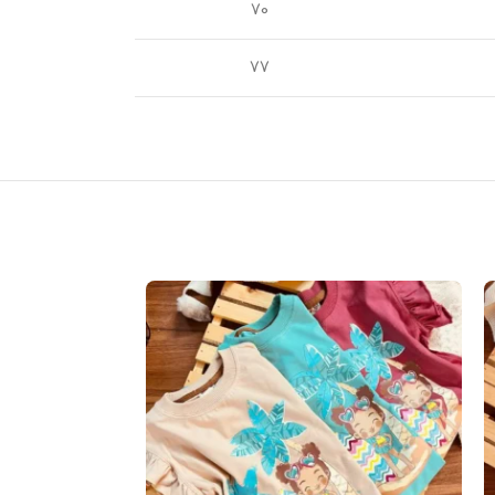
70
77