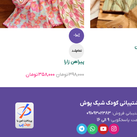
-10%
ن
تمام‌شد
پیراهن زارا
۳۹۸,۰۰۰
تومان
۳۵۸,۰۰۰
تومان
تیبانی کودک شیک پوش
یبانی فروش:
09109302383
ت پاسخگویی:
9 الی 16