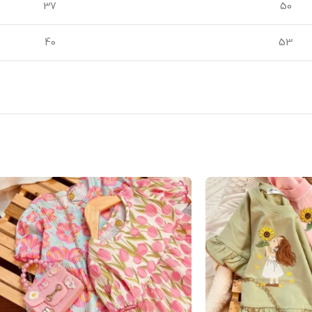
37
50
40
53