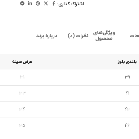
اشتراک گذاری:
ویژگی‌های
حات
نظرات (0)
درباره برند
محصول
بلندی بلوز
عرض سینه
31
39
33
41
34
43
35
46