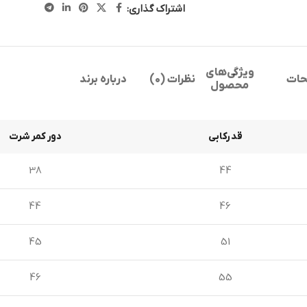
اشتراک گذاری:
ویژگی‌های
حات
نظرات (0)
درباره برند
محصول
قد رکابی
دور کمر شرت
38
44
44
46
45
51
46
55