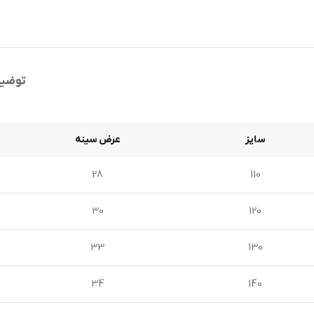
توضی
سایز
عرض سینه
28
110
30
120
33
130
34
140