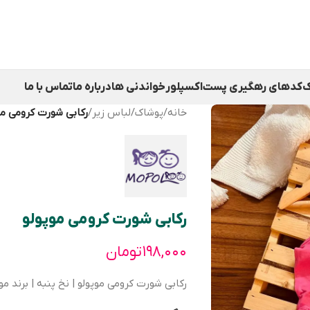
ک
کدهای رهگیری پست
اکسپلور
خواندنی ها
درباره ما
تماس با ما
خانه
/
پوشاک
/
لباس زیر
/
رکابی شورت کرومی مو
رکابی شورت کرومی موپولو
۱۹۸,۰۰۰
تومان
رکابی شورت کرومی موپولو | نخ پنبه | برند موپ