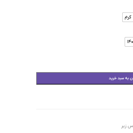
کرم
ن به سبد خرید
س زیر