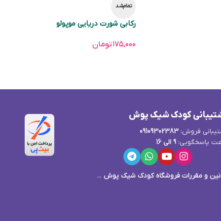
تمام‌شد
رکابی شورت دریایی موپولو
۱۷۵,۰۰۰
تومان
تیبانی کودک شیک پوش
یبانی فروش:
09109302383
ت پاسخگویی:
9 الی 16
نین و مقررات فروشگاه کودک شیک پوش
...