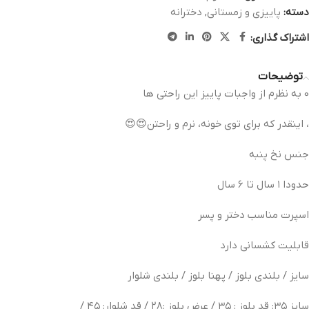
دسته:
پاییزی و زمستانی
,
دخترانه
اشتراک گذاری:
توضیحات
0 به نظرم از واجبات پاییز این راحتی ها
، اینقدر که برای توی خونه، نرم و راحتن😍😍
جنس نخ پنبه
حدودا ۱ سال تا ۶ سال
اسپرت مناسب دختر و پسر
قابلیت کشسانی دارد
سایز / بلندی بلوز / پهنا بلوز / بلندی شلوار
سایز ۳۵: قد بلوز : ۳۵ / عرض بلوز :۲۸ / قد شلوار: ۴۵ /