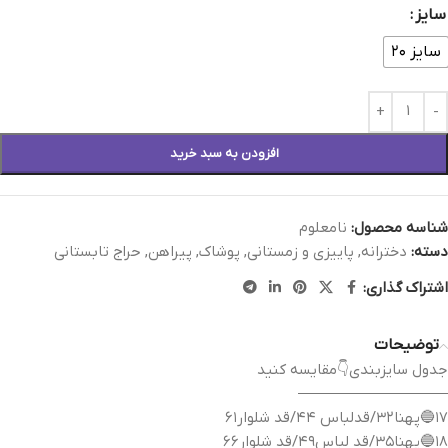
سایز
سایز ۲۰
افزودن به سبد خرید
شناسه محصول:
نامعلوم
دسته:
دخترانه
,
پاییزی و زمستانی
,
پوشاک
,
پیراهن
,
حراج تابستانی
اشتراک گذاری:
توضیحات
جدول سایزبندی👇مقایسه کنید
——————————
۱۷🔵پهنا۳۲/قدلباس ۴۴/قد شلوار۶۱
۱۸🔵پهنا۳۵/قد لباس۴۹/قد شلوار۶۶