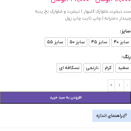
ست تیشرت شلوارک گلبهار | تیشرت و شلوارک نخ پنبه
چیندار دخترانه | چاپ ثابت چاپ زول
سایز
سایز ۴۰
سایز ۴۵
سایز ۵۰
سایز ۵۵
رنگ
سفید
کرم
نارنجی
نسکافه ای
افزودن به سبد خرید
راهنمای اندازه