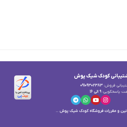
تیبانی کودک شیک پوش
یبانی فروش:
09109302383
ت پاسخگویی:
9 الی 16
نین و مقررات فروشگاه کودک شیک پوش
...