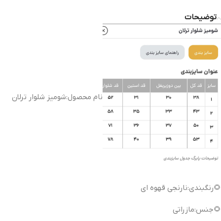
توضیحات
نام محصول:شومیز شلوار ترلان
🌻رنگبندی:نارنجی قهوه ای
🌻جنس:مازراتی