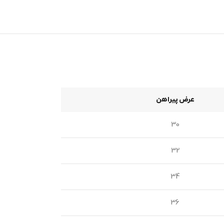
عرض پیراهن
30
32
34
36