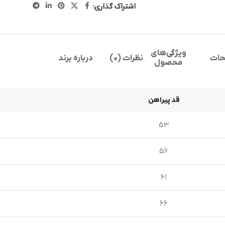
اشتراک گذاری:
ویژگی‌های
حات
نظرات (0)
درباره برند
محصول
قد پیراهن
53
56
61
66