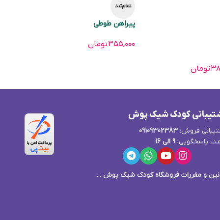
تمام‌شد
پیراهن طوطی
۳۵۵,۰۰۰
تومان
۳۸
تومان
تیبانی کودک شیک پوش
یبانی فروش:
09109302383
ت پاسخگویی:
9 الی 16
نین و مقررات فروشگاه کودک شیک پوش
...