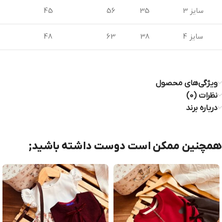
سایز 3
35
56
45
سایز 4
38
63
48
ویژگی‌های محصول
نظرات (0)
درباره برند
همچنین ممکن است دوست داشته باشید;