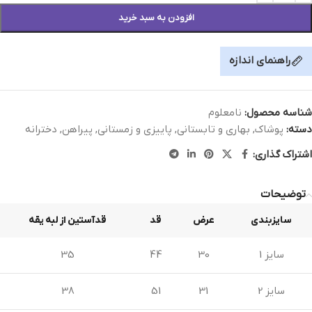
افزودن به سبد خرید
راهنمای اندازه
شناسه محصول:
نامعلوم
دسته:
پوشاک
,
بهاری و تابستانی
,
پاییزی و زمستانی
,
پیراهن
,
دخترانه
اشتراک گذاری:
توضیحات
سایزبندی
عرض
قد
قدآستین از لبه یقه
سایز 1
30
44
35
سایز 2
31
51
38