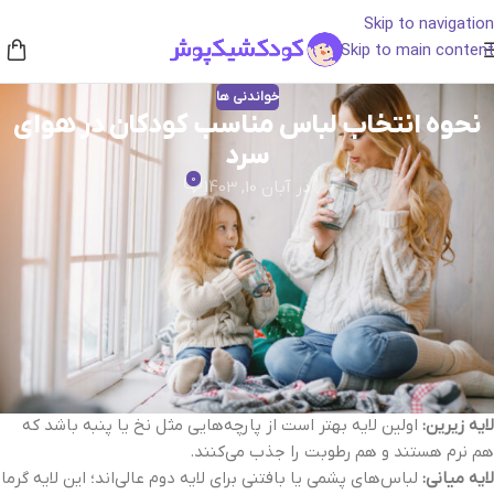
Skip to navigation
Skip to main content
خواندنی ها
نحوه انتخاب لباس مناسب کودکان در هوای
سرد
0
در آبان 10, 1403
والدین برای انتخاب لباس مناسب کودکان در هوای سرد، نیاز به اطلاعاتی
کاملی درباره انواع پوشاک و لباس دارند، در هوای سرد، کودکان نیاز به
لباس‌هایی دارند که بدنشان را گرم نگه دارد و در عین حال، راحتی آن‌ها را
حفظ کند. در این مقاله به نکات مهمی برای لباس پوشیدن کودکان در
هوای سرد اشاره می‌کنیم:
1.
لباس‌های لایه‌لایه
لایه زیرین:
اولین لایه بهتر است از پارچه‌هایی مثل نخ یا پنبه باشد که
هم نرم هستند و هم رطوبت را جذب می‌کنند.
لایه میانی:
لباس‌های پشمی یا بافتنی برای لایه دوم عالی‌اند؛ این لایه گرما