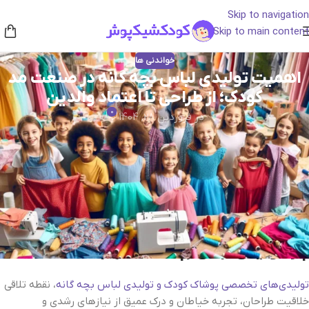
Skip to navigation
Skip to main content
خواندنی ها
اهمیت تولیدی لباس بچه‌ گانه در صنعت مد
کودک؛ از طراحی تا اعتماد والدین
0
در فروردین 28, 1404
در دنیای پرسرعت امروز، خانواده‌ها بیش از هر زمان دیگری به دنبال
لباس‌هایی برای فرزندان‌شان هستند که علاوه بر زیبایی، کیفیت، راحتی و
ایمنی را هم در خود داشته باشد. در این میان، نقش
تولیدی‌ لباس بچه‌
گانه
بسیار پررنگ‌تر از قبل شده است؛ چرا که این مراکز با درک نیازهای
کودکان و والدین، به ارائه محصولاتی خاص، کاربردی و استاندارد
می‌پردازند.
چرا تولیدی لباس بچه‌ گانه مهم است؟
تولیدی‌های تخصصی پوشاک کودک و تولیدی لباس بچه‌ گانه
، نقطه تلاقی
خلاقیت طراحان، تجربه خیاطان و درک عمیق از نیازهای رشدی و