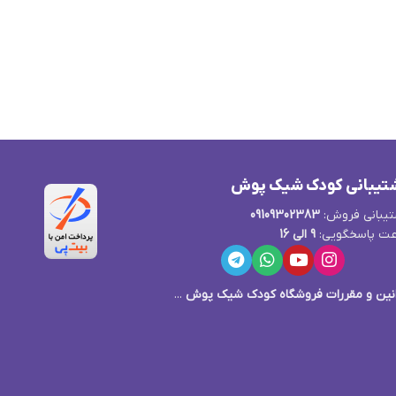
تیبانی کودک شیک پوش
یبانی فروش:
09109302383
ت پاسخگویی:
9 الی 16
نین و مقررات فروشگاه کودک شیک پوش
...