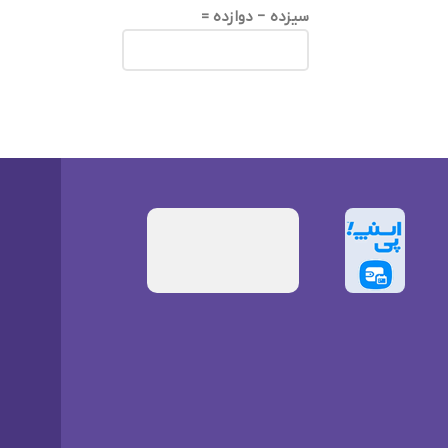
سیزده − دوازده =