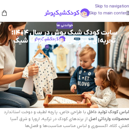
Skip to navigation
Skip to main content
خواندنی ها
سایت کودک شیک‌ پوش در سال 1404؛
تجربه‌ای نو در خرید لباس کودک شیک
0
در فروردین 22, 1404
در سال‌های اخیر، دغدغه‌ی والدین برای خرید لباس کودک بیشتر از قبل
شده است. آن‌ها به دنبال لباسی هستند که هم
شیک و زیبا
باشد، هم
راحت و بادوام
. «کودک شیک‌ پوش» در سال 1404 با ارائه‌ی مجموعه‌ای
متنوع از لباس‌های کودک ایرانی و وارداتی، انتخاب اول خانواده‌های
خوش‌سلیقه شده است.
تنوع محصولات کودک شیک‌ پوش
لباس کودک تولید داخل
با طراحی خاص، پارچه لطیف و دوخت استاندارد
محصولات وارداتی اصل
از برندهای کودک در ترکیه، اروپا و شرق آسیا
کفش، کلاه، اکسسوری و لباس مناسب مناسبت‌ها و فصل‌ها