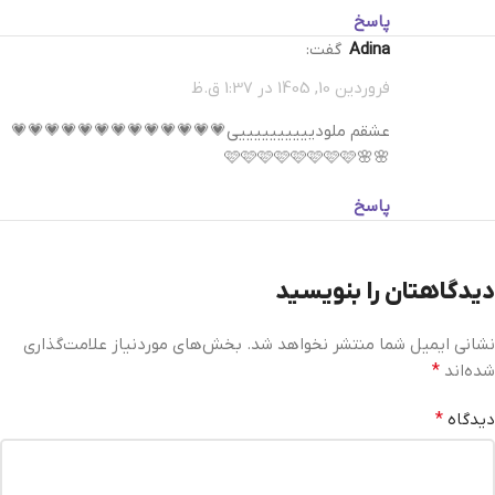
پاسخ
Adina
گفت:
فروردین 10, 1405 در 1:37 ق.ظ
عشقم ملودییییییییییی💗💗💗💗💗💗💗💗💗💗💗💗💗
🌸🌸🩷🩷🩷🩷🩷🩷🩷🩷
پاسخ
دیدگاهتان را بنویسید
نشانی ایمیل شما منتشر نخواهد شد.
بخش‌های موردنیاز علامت‌گذاری
شده‌اند
*
دیدگاه
*