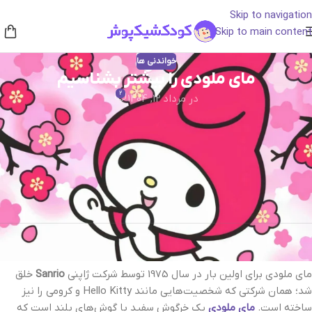
Skip to navigation
Skip to main content
خواندنی ها
مای ملودی را بیشتر بشناسیم
2
در مرداد 12, 1404
اگر تا امروز فقط ظاهر بامزه و شنل صورتی مای ملودی (My Melody)
توجه شما را جلب کرده، وقت آن رسیده که کمی عمیق‌تر با این شخصیت
ژاپنی دوست‌داشتنی آشنا شویم. ملودی فقط یک خرگوش کارتونی نیست؛
او نماد مهربانی، صداقت و دوستی پاک در دنیای رنگارنگ کودکان است. در
این مقاله از کودک شیک‌پوش، با زندگی، خصوصیات رفتاری و دنیای ملودی
بیشتر آشنا می‌شویم.
مای ملودی کیست؟
مای ملودی برای اولین بار در سال 1975 توسط شرکت ژاپنی
Sanrio
خلق
شد؛ همان شرکتی که شخصیت‌هایی مانند Hello Kitty و کرومی را نیز
ساخته است.
مای ملودی
یک خرگوش سفید با گوش‌های بلند است که