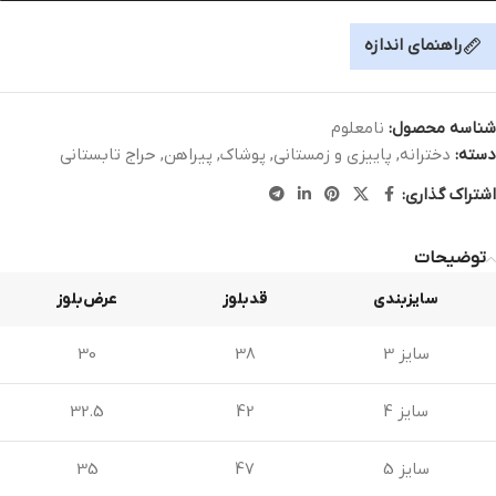
راهنمای اندازه
شناسه محصول:
نامعلوم
دسته:
دخترانه
,
پاییزی و زمستانی
,
پوشاک
,
پیراهن
,
حراج تابستانی
اشتراک گذاری:
توضیحات
سایزبندی
قدبلوز
عرض‌بلوز
سایز 3
38
30
سایز 4
42
32.5
سایز 5
47
35