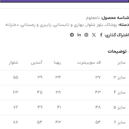
شناسه محصول:
نامعلوم
دسته:
پوشاک
,
بلوز شلوار
,
بهاری و تابستانی
,
پاییزی و زمستانی
,
دخترانه
اشتراک گذاری:
توضیحات
سایز
قد سوییشرت
پهنا
آستین
شلوار
سایز 3
۳۷
۳۴
۳۹
۵۵
سایز 4
۴۳
۳۸
۴۵
۶۳
سایز 5
۴۸
۴۱
۴۹
۷۲
سایز 6
۵۴
۴۳
۵۴
۷۸