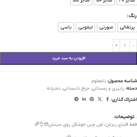
سایز ۴۰
سایز ۵۰
سایز ۵۵
رنگ
پرتقالی
صورتی
لیمویی
یاسی
افزودن به سبد خرید
شناسه محصول:
نامعلوم
دسته:
پاییزی و زمستانی
,
حراج تابستانی
,
دخترانه
اشتراک گذاری:
توضیحات
فقط قلبای ریزش، اون چین خوشگل روی سینش😍👌🌈