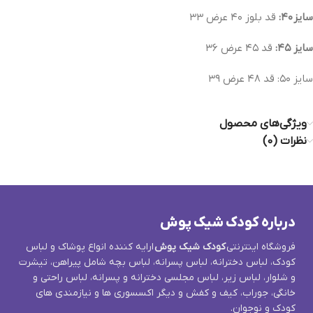
سايز ٤٠:
قد بلوز ٤٠ عرض ٣٣
سايز ٤٥:
قد ٤٥ عرض ٣٦
سايز ٥٠: قد ٤٨ عرض ٣٩
ویژگی‌های محصول
نظرات (0)
درباره کودک شیک پوش
فروشگاه اینترنتی
کودک شیک پوش
ارایه کننده انواع پوشاک و لباس
کودک، لباس دخترانه، لباس پسرانه، لباس بچه شامل پیراهن، تیشرت
و شلوار، لباس زیر، لباس مجلسی دخترانه و پسرانه، لباس راحتی و
خانگی، جوراب، کیف و کفش و دیگر اکسسوری ها و نیازمندی های
کودک و نوجوان.