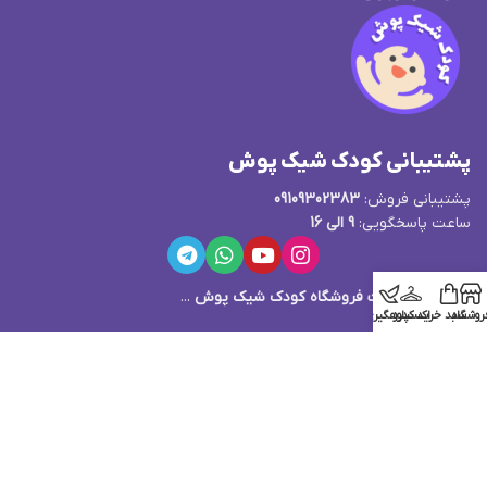
پشتیبانی کودک شیک پوش
پشتیبانی فروش:
09109302383
ساعت پاسخگویی:
9 الی 16
قوانین و مقررات فروشگاه کودک شیک پوش
...
روشگاه
سبد خرید
اکسپلور
کدرهگیری