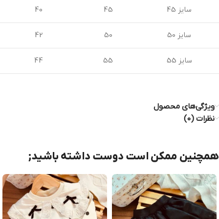
سایز 45
45
40
سایز 50
50
42
سایز 55
55
44
ویژگی‌های محصول
نظرات (0)
همچنین ممکن است دوست داشته باشید;