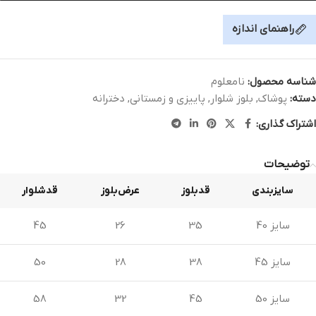
راهنمای اندازه
شناسه محصول:
نامعلوم
دسته:
پوشاک
,
بلوز شلوار
,
پاییزی و زمستانی
,
دخترانه
اشتراک گذاری:
توضیحات
سایزبندی
قدبلوز
عرض‌بلوز
قدشلوار
سایز 40
35
26
45
سایز 45
38
28
50
سایز 50
45
32
58