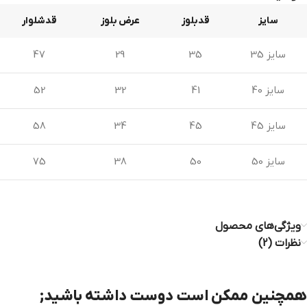
سایز
قدبلوز
عرض بلوز
قدشلوار
سایز 35
35
29
47
سایز 40
41
32
52
سایز 45
45
34
58
سایز 50
50
38
75
ویژگی‌های محصول
نظرات (2)
همچنین ممکن است دوست داشته باشید;