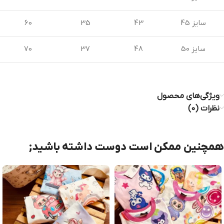
سایز 45
43
35
60
سایز 50
48
37
70
ویژگی‌های محصول
نظرات (0)
همچنین ممکن است دوست داشته باشید;