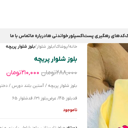
ک
کدهای رهگیری پست
اکسپلور
خواندنی ها
درباره ما
تماس با ما
خانه
/
پوشاک
/
بلوز شلوار
/
بلوز شلوار پریچه
بلوز شلوار پریچه
۲۸۸,۰۰۰
تومان
۲۱۰,۰۰۰
تومان
بلوز شلوار پریچه / آستین بلند دورس / دخترا
قدبلوز 45/ عرض‌بلوز 31/ قدشلوار 65
ناموجود
دسته:
حراج تابستانی
,
بلوز شلوار
,
پاییزی و زم