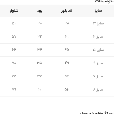
توضیحات
سایز
قد بلوز
پهنا
شلوار
سایز 3
38
30
52
سایز 4
41
32
57
سایز 5
45
34
64
سایز 6
49
35
70
سایز 7
52
37
75
سایز 8
54
40
79
ویژگی‌های محصول