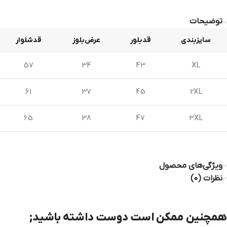
توضیحات
سایزبندی
قدبلور
عرض‌بلوز
قدشلوار
57
34
43
XL
61
37
45
2XL
65
38
47
3XL
ویژگی‌های محصول
نظرات (0)
همچنین ممکن است دوست داشته باشید;