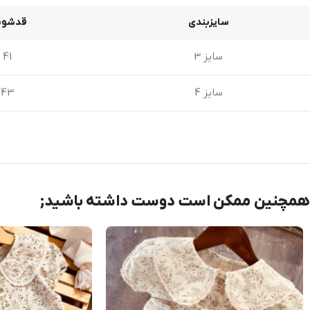
سایزبندی
قدشوم
سایز 3
41
سایز 4
43
همچنین ممکن است دوست داشته باشید;