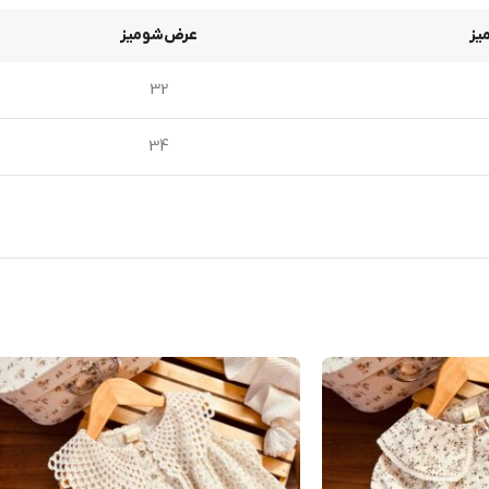
یز
عرض‌شومیز
32
34