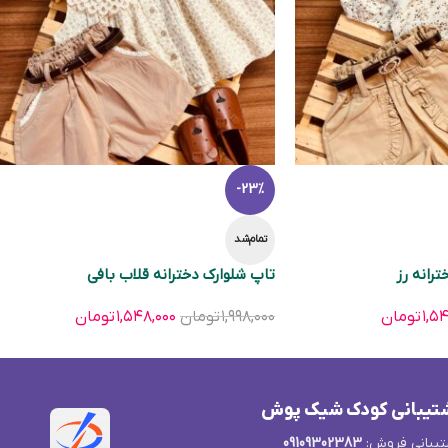
-23%
تمام‌شد
رانه رز
تاپ شلوارک دخترانه قلاب بافی
۱,۵
تومان
۱,۹۹۸,۰۰۰
تومان
۱,۵۴۸,۰۰۰
تومان
تیبانی کودک شیک پوش
یبانی فروش:
09109302383