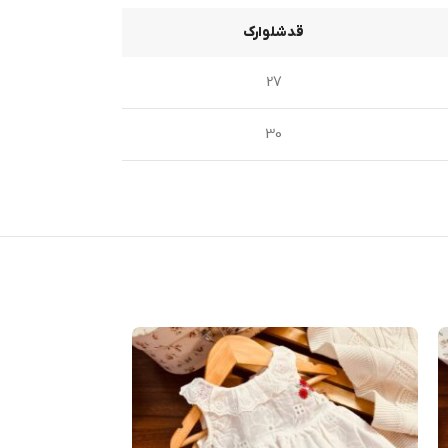
قدشلوارک
27
30