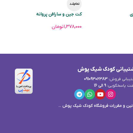
تمام‌شد
ی
کت جین و سارافن پروانه
۱,۳۷۸,۰۰۰
تومان
تیبانی کودک شیک پوش
یبانی فروش:
09109302383
ت پاسخگویی:
9 الی 16
نین و مقررات فروشگاه کودک شیک پوش
...