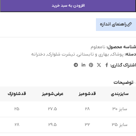
افزودن به سبد خرید
راهنمای اندازه
شناسه محصول:
نامعلوم
دسته:
پوشاک
,
بهاری و تابستانی
,
تیشرت شلوارک
,
دخترانه
اشتراک گذاری:
توضیحات
سایزبندی
قدشومیز
عرض‌شومیز
قدشلوارک
سایز 30
28
27.5
25
سایز 35
32
29.5
28