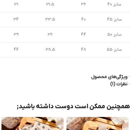
سایز 40
36
31.5
31
سایز 45
40
33.5
34
سایز 50
44
36
39
سایز 55
48
38.5
44
ویژگی‌های محصول
نظرات (1)
همچنین ممکن است دوست داشته باشید;