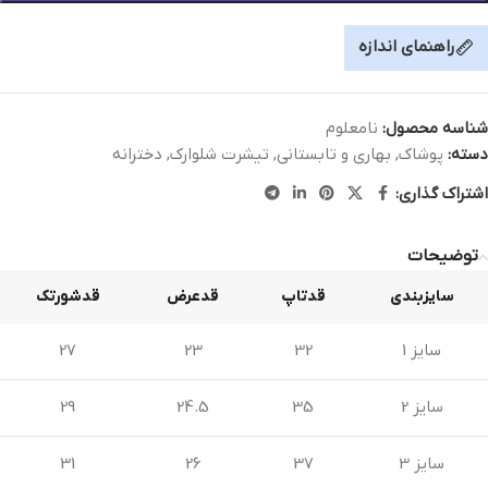
راهنمای اندازه
شناسه محصول:
نامعلوم
دسته:
پوشاک
,
بهاری و تابستانی
,
تیشرت شلوارک
,
دخترانه
اشتراک گذاری:
توضیحات
سایزبندی
قدتاپ
قد‌عرض
قدشورتک
سایز 1
32
23
27
سایز 2
35
24.5
29
سایز 3
37
26
31