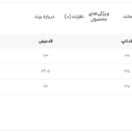
ویژگی‌های
حات
نظرات (0)
درباره برند
محصول
دتاپ
قد‌عرض
23
32
24.5
35
26
37