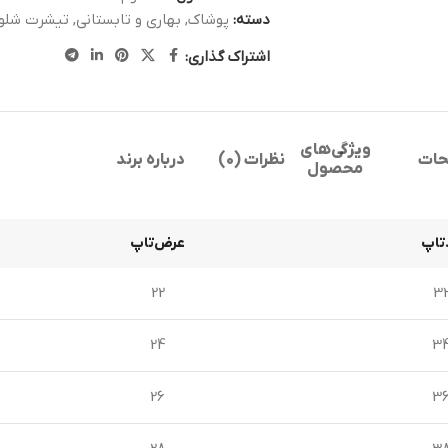
دسته:
پوشاک
,
بهاری و تابستانی
,
تیشرت شلوا
اشتراک گذاری:
ویژگی‌های
حات
نظرات (0)
درباره برند
محصول
تاپ
عرض‌تاپ
22
3
24
3
26
3