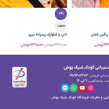
-24%
تمام‌شد
رنگین کمان
تاپ و شلوارک پسرانه ببری
۴۳
تومان
۸۳۸,۰۰۰
تومان
۶۳۸,۰۰۰
تومان
تیبانی کودک شیک پوش
یبانی فروش:
09109302383
ت پاسخگویی:
9 الی 16
نین و مقررات فروشگاه کودک شیک پوش
...