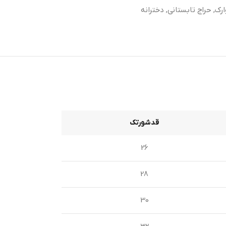
رک
,
حراج تابستانی
,
دخترانه
قدشورتک
26
28
30