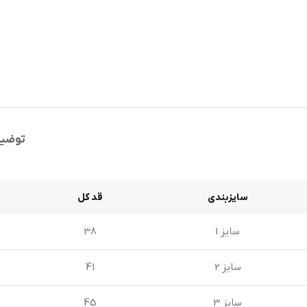
توضی
سایزبندی
قد کل
سایز 1
38
سایز 2
41
سایز 3
45