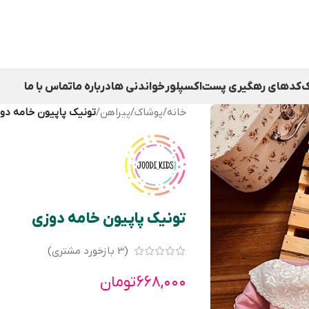
ک
کدهای رهگیری پست
اکسپلور
خواندنی ها
درباره ما
تماس با ما
خانه
/
پوشاک
/
پیراهن
/
تونیک پاپیون خامه دو
تونیک پاپیون خامه دوزی
(
3
بازخورد مشتری)
۶۶۸,۰۰۰
تومان