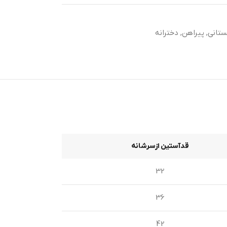
ستانی
,
پیراهن
,
دخترانه
قدآستین ازسرشانه
32
36
42