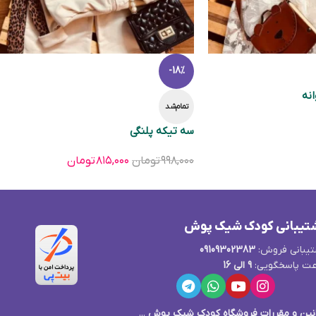
-18%
نه
تمام‌شد
سه تیکه پلنگی
۹۹۸,۰۰۰
تومان
۸۱۵,۰۰۰
تومان
تیبانی کودک شیک پوش
یبانی فروش:
09109302383
ت پاسخگویی:
9 الی 16
نین و مقررات فروشگاه کودک شیک پوش
...