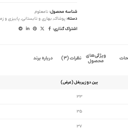
شناسه محصول:
نامعلوم
دسته:
پوشاک
,
بهاری و تابستانی
,
پاییزی و زم
اشتراک گذاری:
ویژگی‌های
حات
نظرات (3)
درباره برند
محصول
بین دو زیربغل (عرض)
33
35
37