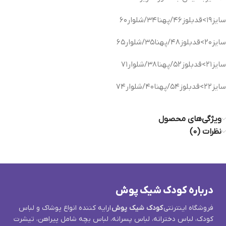
سایز۱۹>قدبلوز۴۶/پهنا۳۴/شلوار۶۰
سایز۲۰>قدبلوز۴۸/پهنا۳۵/شلوار۶۵
سایز۲۱>قدبلوز۵۲/پهنا۳۸/شلوار۷۱
سایز۲۲>قدبلوز۵۴/پهنا۴۰/شلوار۷۴
ویژگی‌های محصول
نظرات (0)
درباره کودک شیک پوش
فروشگاه اینترنتی
کودک شیک پوش
ارایه کننده انواع پوشاک و لباس
کودک، لباس دخترانه، لباس پسرانه، لباس بچه شامل پیراهن، تیشرت