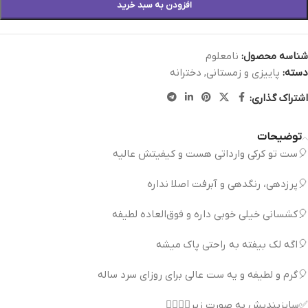
افزودن به سبد خرید
شناسه محصول:
نامعلوم
دسته:
پاییزی و زمستانی
,
دخترانه
اشتراک گذاری:
توضیحات
🎈ست تو کرکی وارداتی هست و کیفیتش عالیه
🎈پرزدهی، رنگدهی و آبرفت اصلا نداره
🎈کشسانی خیلی خوبی داره و فوق‌العاده لطیفه
🎈اگه لک بیفته به راحتی پاک میشه
🎈گرم و لطیفه و یه ست عالی برای روزای سرد ساله
✅سایزبندیش به صورت زیر👇🏻👇🏻