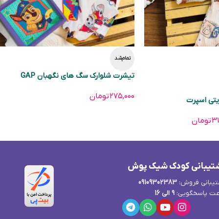
تمام‌شد
تیشرت شلوارک سگ های نگهبان GAP
۲۷۵,۰۰۰
تومان
یتی اسپرت
۳۱
تومان
تیبانی کودک شیک پوش
یبانی فروش:
09109302383
ت پاسخگویی:
9 الی 16