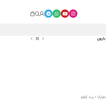
بارون
وارک / برند کوکو