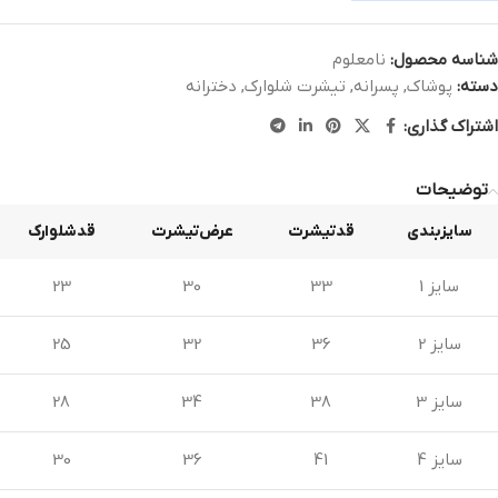
شناسه محصول:
نامعلوم
دسته:
پوشاک
,
پسرانه
,
تیشرت شلوارک
,
دخترانه
اشتراک گذاری:
توضیحات
سایزبندی
قدتیشرت
عرض‌تیشرت
قدشلوارک
سایز 1
33
30
23
سایز 2
36
32
25
سایز 3
38
34
28
سایز 4
41
36
30