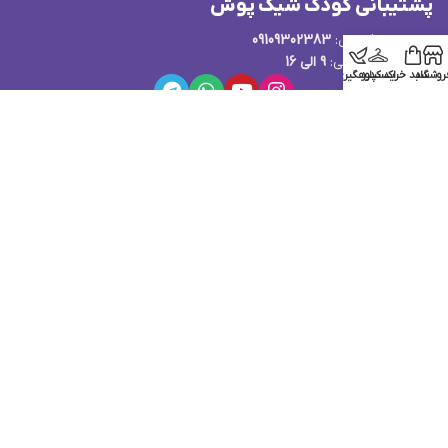
پشتیبانی کودک شیک پوش
پشتیبانی فروش:
09109302383
ساعت پاسخگویی:
9 الی 16
روشگاه
سبد خرید
اکسپلور
کدرهگیری
قوانین و مقررات فروشگاه کودک شیک پوش
...
© کلیه حقوق این وب سایت متعلق به کودک شیک پوش می باشد.