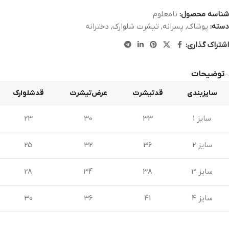
شناسه محصول:
نامعلوم
دسته:
پوشاک
,
پسرانه
,
تیشرت شلوارک
,
دخترانه
اشتراک گذاری:
توضیحات
سایزبندی
قدتیشرت
عرض‌تیشرت
قدشلوارک
سایز 1
33
30
23
سایز 2
36
32
25
سایز 3
38
34
28
سایز 4
41
36
30