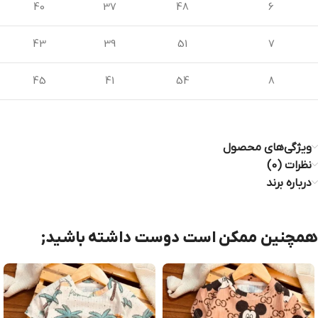
40
37
48
6
43
39
51
7
45
41
54
8
ویژگی‌های محصول
نظرات (0)
درباره برند
همچنین ممکن است دوست داشته باشید;