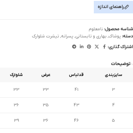
راهنمای اندازه
شناسه محصول:
نامعلوم
دسته:
پوشاک
,
بهاری و تابستانی
,
پسرانه
,
تیشرت شلوارک
اشتراک گذاری:
توضیحات
سایزبندی
قدلباس
عرض
شلوارک
33
33
41
3
36
35
43
4
39
36
46
5