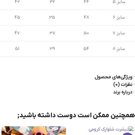
سایز 5
44
32
42
سایز 6
48
35
45
سایز 7
50
37
47
سایز 8
54
39
51
ویژگی‌های محصول
نظرات (0)
درباره برند
همچنین ممکن است دوست داشته باشید;