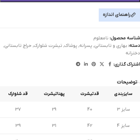
راهنمای اندازه
شناسه محصول:
نامعلوم
دسته:
بهاری و تابستانی
,
پسرانه
,
پوشاک
,
تیشرت شلوارک
,
حراج تابستانی
,
دخترانه
اشتراک گذاری:
توضیحات
سایزبندی
قدتیشرت
پهناتیشرت
قد شلوارک
سایز 3
40
29
37
سایز 4
42
31
39